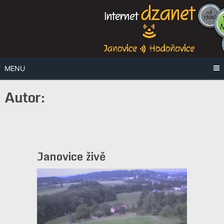
Skip
Internet Janovice+Hodoňovice
Info
to
content
Dzanet
MENU
Autor:
Janovice živě