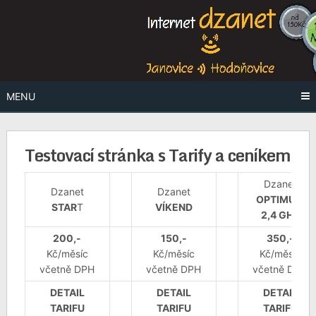
Skip
Internet Janovice+Hodoňovice
Info
to
content
Dzanet
MENU
Testovací stránka s Tarify a ceníkem
Dzanet
Dzanet
Dzanet
OPTIMUM
STAR
T
VÍKEND
2,4 GHz
200,-
150,-
350,-
Kč/měsíc
Kč/měsíc
Kč/měsíc
včetně DPH
včetně DPH
včetně DPH
DETAIL
DETAIL
DETAIL
TARIFU
TARIFU
TARIFU