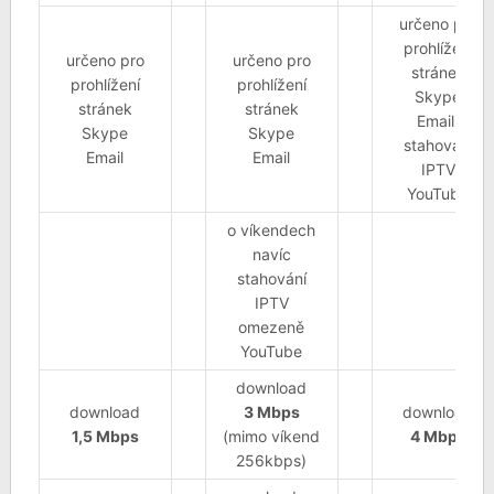
určeno pro
prohlížení
určeno pro
určeno pro
stránek
prohlížení
prohlížení
Skype
stránek
stránek
Email,
Skype
Skype
stahování
Email
Email
IPTV
YouTube
o víkendech
navíc
stahování
IPTV
omezeně
YouTube
download
download
3 Mbps
download
1,5 Mbps
(mimo víkend
4 Mbps
256kbps)