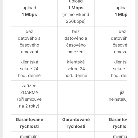
upload
upload
1 Mbps
upload
1 Mbps
(mimo víkend
1 Mbps
256kbps)
bez
bez
bez
datového a
datového a
datového a
časového
časového
časového
omezení
omezení
omezení
klientská
klientská
klientská
sekce 24
sekce 24
sekce 24
hod. denně
hod. denně
hod. denně
zařízení
ZDARMA
již
(při smlouvě
neinstalujeme
na 2 roky)
Garantované
Garantované
Garantované
rychlosti
rychlosti
rychlosti
minimální
minimální